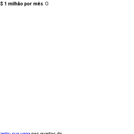
$ 1 milhão por mês
. O
rantiu sua vaga
nas quartas de