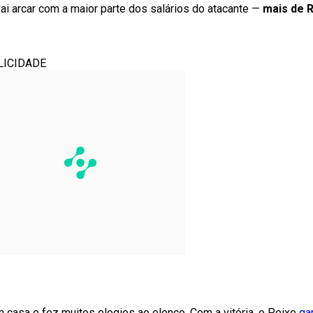
vai arcar com a maior parte dos salários do atacante —
mais de R
LICIDADE
 casa e fez muitos elogios ao elenco. Com a vitória, o Peixe
ga