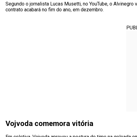
Segundo o jornalista Lucas Musetti, no YouTube, o Alvinegro 
contrato acabará no fim do ano, em dezembro.
PUB
Vojvoda comemora vitória
Em coletiva, Vojvoda aprovou a postura do time na goleada em