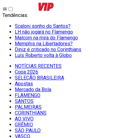
Tendências
:
Scaloni sonho do Santos?
LH não jogará no Flamengo
Malcom na mira do Flamengo
Memphis na Libertadores?
Diniz é criticado no Corinthians
Luís Roberto volta à Globo
NOTÍCIAS RECENTES
Copa 2026
SELEÇÃO BRASILEIRA
Apostas
Mercado da Bola
FLAMENGO
SANTOS
PALMEIRAS
CORINTHIANS
AO VIVO
GRÊMIO
SĀO PAULO
VASCO