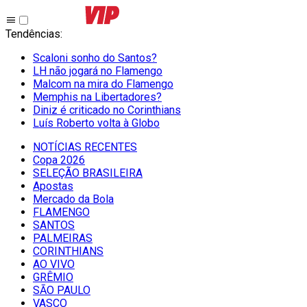
Tendências
:
Scaloni sonho do Santos?
LH não jogará no Flamengo
Malcom na mira do Flamengo
Memphis na Libertadores?
Diniz é criticado no Corinthians
Luís Roberto volta à Globo
NOTÍCIAS RECENTES
Copa 2026
SELEÇÃO BRASILEIRA
Apostas
Mercado da Bola
FLAMENGO
SANTOS
PALMEIRAS
CORINTHIANS
AO VIVO
GRÊMIO
SĀO PAULO
VASCO