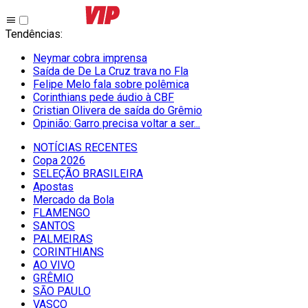
Tendências
:
Neymar cobra imprensa
Saída de De La Cruz trava no Fla
Felipe Melo fala sobre polêmica
Corinthians pede áudio à CBF
Cristian Olivera de saída do Grêmio
Opinião: Garro precisa voltar a ser...
NOTÍCIAS RECENTES
Copa 2026
SELEÇÃO BRASILEIRA
Apostas
Mercado da Bola
FLAMENGO
SANTOS
PALMEIRAS
CORINTHIANS
AO VIVO
GRÊMIO
SĀO PAULO
VASCO