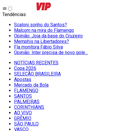
Tendências
:
Scaloni sonho do Santos?
Malcom na mira do Flamengo
Opinião: Joia da base do Cruzeiro
Memphis na Libertadores?
Fla monitora Fábio Silva
Opinião: Inter precisa de novo gole...
NOTÍCIAS RECENTES
Copa 2026
SELEÇÃO BRASILEIRA
Apostas
Mercado da Bola
FLAMENGO
SANTOS
PALMEIRAS
CORINTHIANS
AO VIVO
GRÊMIO
SĀO PAULO
VASCO