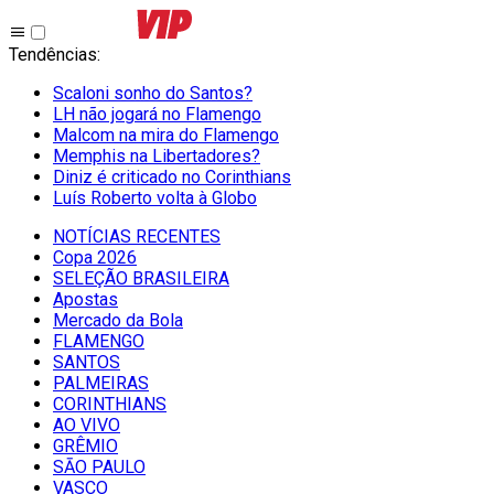
Tendências
:
Scaloni sonho do Santos?
LH não jogará no Flamengo
Malcom na mira do Flamengo
Memphis na Libertadores?
Diniz é criticado no Corinthians
Luís Roberto volta à Globo
NOTÍCIAS RECENTES
Copa 2026
SELEÇÃO BRASILEIRA
Apostas
Mercado da Bola
FLAMENGO
SANTOS
PALMEIRAS
CORINTHIANS
AO VIVO
GRÊMIO
SĀO PAULO
VASCO