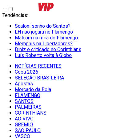
Tendências
:
Scaloni sonho do Santos?
LH não jogará no Flamengo
Malcom na mira do Flamengo
Memphis na Libertadores?
Diniz é criticado no Corinthians
Luís Roberto volta à Globo
NOTÍCIAS RECENTES
Copa 2026
SELEÇÃO BRASILEIRA
Apostas
Mercado da Bola
FLAMENGO
SANTOS
PALMEIRAS
CORINTHIANS
AO VIVO
GRÊMIO
SĀO PAULO
VASCO