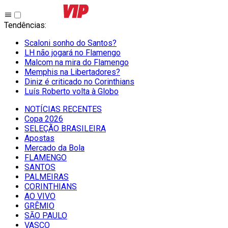
Tendências
:
Scaloni sonho do Santos?
LH não jogará no Flamengo
Malcom na mira do Flamengo
Memphis na Libertadores?
Diniz é criticado no Corinthians
Luís Roberto volta à Globo
NOTÍCIAS RECENTES
Copa 2026
SELEÇÃO BRASILEIRA
Apostas
Mercado da Bola
FLAMENGO
SANTOS
PALMEIRAS
CORINTHIANS
AO VIVO
GRÊMIO
SĀO PAULO
VASCO