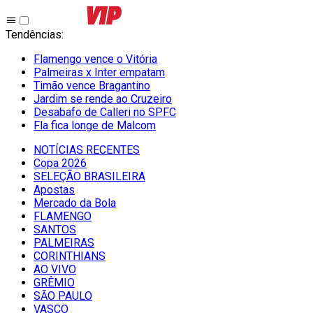
Tendências
:
Flamengo vence o Vitória
Palmeiras x Inter empatam
Timão vence Bragantino
Jardim se rende ao Cruzeiro
Desabafo de Calleri no SPFC
Fla fica longe de Malcom
NOTÍCIAS RECENTES
Copa 2026
SELEÇÃO BRASILEIRA
Apostas
Mercado da Bola
FLAMENGO
SANTOS
PALMEIRAS
CORINTHIANS
AO VIVO
GRÊMIO
SĀO PAULO
VASCO