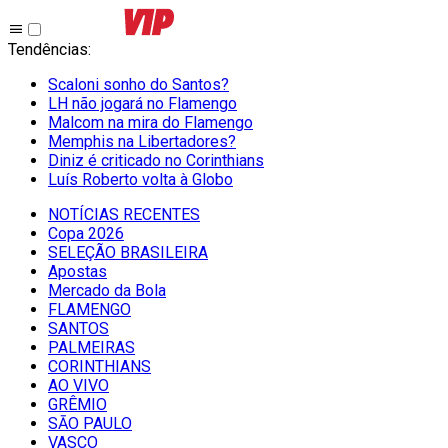
Tendências
:
Scaloni sonho do Santos?
LH não jogará no Flamengo
Malcom na mira do Flamengo
Memphis na Libertadores?
Diniz é criticado no Corinthians
Luís Roberto volta à Globo
NOTÍCIAS RECENTES
Copa 2026
SELEÇÃO BRASILEIRA
Apostas
Mercado da Bola
FLAMENGO
SANTOS
PALMEIRAS
CORINTHIANS
AO VIVO
GRÊMIO
SĀO PAULO
VASCO