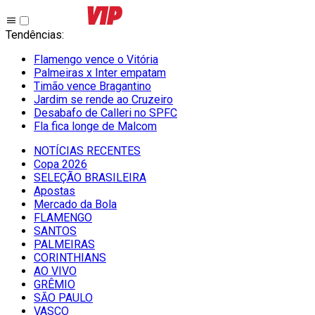
Tendências
:
Flamengo vence o Vitória
Palmeiras x Inter empatam
Timão vence Bragantino
Jardim se rende ao Cruzeiro
Desabafo de Calleri no SPFC
Fla fica longe de Malcom
NOTÍCIAS RECENTES
Copa 2026
SELEÇÃO BRASILEIRA
Apostas
Mercado da Bola
FLAMENGO
SANTOS
PALMEIRAS
CORINTHIANS
AO VIVO
GRÊMIO
SĀO PAULO
VASCO