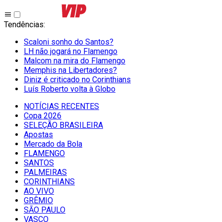
Tendências
:
Scaloni sonho do Santos?
LH não jogará no Flamengo
Malcom na mira do Flamengo
Memphis na Libertadores?
Diniz é criticado no Corinthians
Luís Roberto volta à Globo
NOTÍCIAS RECENTES
Copa 2026
SELEÇÃO BRASILEIRA
Apostas
Mercado da Bola
FLAMENGO
SANTOS
PALMEIRAS
CORINTHIANS
AO VIVO
GRÊMIO
SĀO PAULO
VASCO