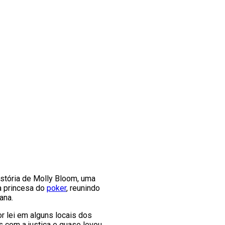
istória de Molly Bloom, uma
 a princesa do
poker
, reunindo
ana.
r lei em alguns locais dos
 com a justiça e quase levou