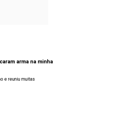
locaram arma na minha
o e reuniu muitas