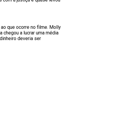
o que ocorre no filme. Molly
a chegou a lucrar uma média
inheiro deveria ser