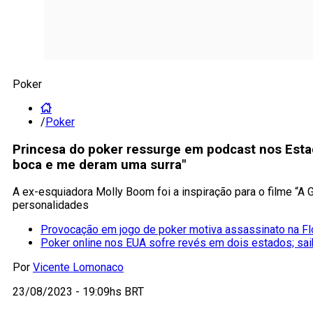
Poker
/
Poker
Princesa do poker ressurge em podcast nos Estad
boca e me deram uma surra"
A ex-esquiadora Molly Boom foi a inspiração para o filme “A
personalidades
Provocação em jogo de poker motiva assassinato na Fl
Poker online nos EUA sofre revés em dois estados; sa
Por
Vicente Lomonaco
23/08/2023 - 19:09hs BRT