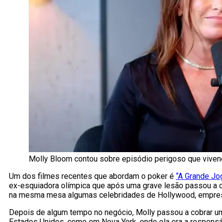
Molly Bloom contou sobre episódio perigoso que viven
Um dos filmes recentes que abordam o poker é
“A Grande Jo
ex-esquiadora olímpica que após uma grave lesão passou a
na mesma mesa algumas celebridades de Hollywood, empresár
Depois de algum tempo no negócio, Molly passou a cobrar um 
Estados Unidos, como em Nova York, onde ela era a responsá