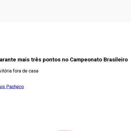
garante mais três pontos no Campeonato Brasileiro
itória fora de casa
uis Pacheco