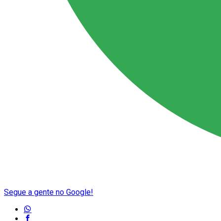
Segue a gente no Google!