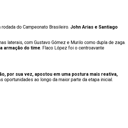
ma rodada do Campeonato Brasileiro.
John Arias e Santiago
r nas laterais, com Gustavo Gómez e Murilo como dupla de zaga.
ela armação do time
. Flaco López foi o centroavante
ão, por sua vez, apostou em uma postura mais reativa,
s oportunidades ao longo da maior parte da etapa inicial.