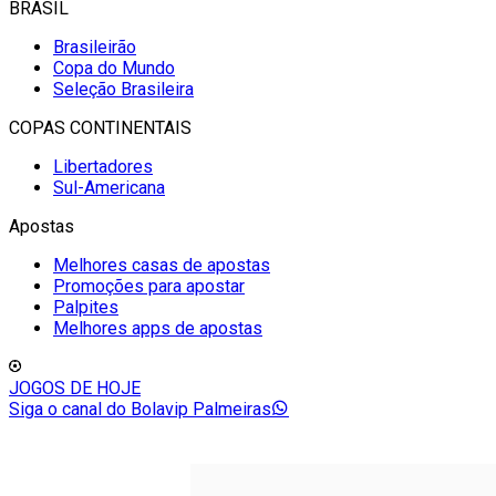
BRASIL
Brasileirão
Copa do Mundo
Seleção Brasileira
COPAS CONTINENTAIS
Libertadores
Sul-Americana
Apostas
Melhores casas de apostas
Promoções para apostar
Palpites
Melhores apps de apostas
JOGOS DE HOJE
Siga o canal do Bolavip Palmeiras