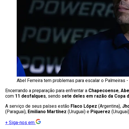
Abel Ferreira tem problemas para escalar o Palmeiras - 
Encerrando a preparação para enfrentar a
Chapecoense
,
Abe
com
11 desfalques
, sendo
sete deles em razão da Copa 
A serviço de seus países estão
Flaco López
(Argentina),
Jh
(Paraguai),
Emiliano Martínez
(Uruguai) e
Piquerez
(Uruguai)
+
Siga-nos em