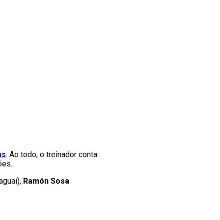
as
. Ao todo, o treinador conta
ões.
aguai),
Ramón Sosa