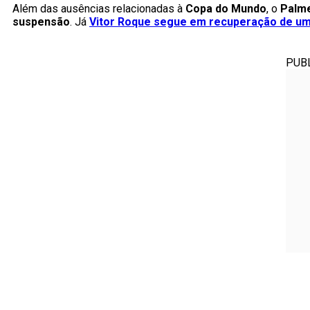
Além das ausências relacionadas à
Copa do Mundo
, o
Palme
suspensão
. Já
Vitor Roque segue em recuperação de um
PUB