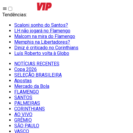
Tendências
:
Scaloni sonho do Santos?
LH não jogará no Flamengo
Malcom na mira do Flamengo
Memphis na Libertadores?
Diniz é criticado no Corinthians
Luís Roberto volta à Globo
NOTÍCIAS RECENTES
Copa 2026
SELEÇÃO BRASILEIRA
Apostas
Mercado da Bola
FLAMENGO
SANTOS
PALMEIRAS
CORINTHIANS
AO VIVO
GRÊMIO
SĀO PAULO
VASCO