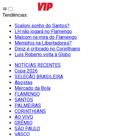
Tendências
:
Scaloni sonho do Santos?
LH não jogará no Flamengo
Malcom na mira do Flamengo
Memphis na Libertadores?
Diniz é criticado no Corinthians
Luís Roberto volta à Globo
NOTÍCIAS RECENTES
Copa 2026
SELEÇÃO BRASILEIRA
Apostas
Mercado da Bola
FLAMENGO
SANTOS
PALMEIRAS
CORINTHIANS
AO VIVO
GRÊMIO
SĀO PAULO
VASCO