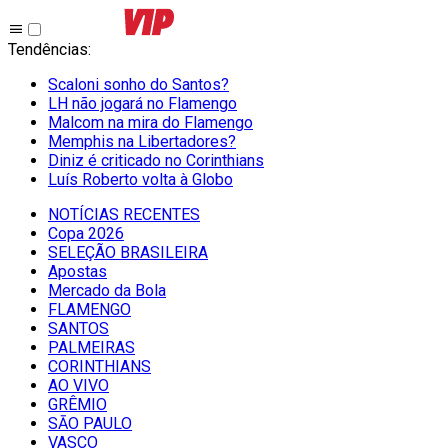
Tendências
:
Scaloni sonho do Santos?
LH não jogará no Flamengo
Malcom na mira do Flamengo
Memphis na Libertadores?
Diniz é criticado no Corinthians
Luís Roberto volta à Globo
NOTÍCIAS RECENTES
Copa 2026
SELEÇÃO BRASILEIRA
Apostas
Mercado da Bola
FLAMENGO
SANTOS
PALMEIRAS
CORINTHIANS
AO VIVO
GRÊMIO
SĀO PAULO
VASCO