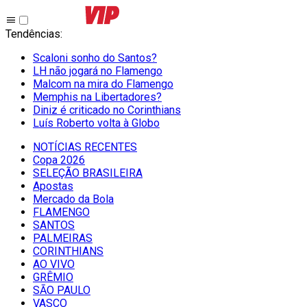
Tendências
:
Scaloni sonho do Santos?
LH não jogará no Flamengo
Malcom na mira do Flamengo
Memphis na Libertadores?
Diniz é criticado no Corinthians
Luís Roberto volta à Globo
NOTÍCIAS RECENTES
Copa 2026
SELEÇÃO BRASILEIRA
Apostas
Mercado da Bola
FLAMENGO
SANTOS
PALMEIRAS
CORINTHIANS
AO VIVO
GRÊMIO
SĀO PAULO
VASCO