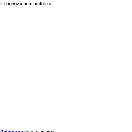
r Lorenzo
administrou a
o
Palmeiras
teve mais uma