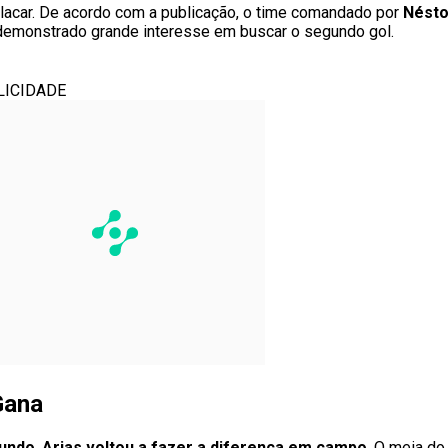
lacar. De acordo com a publicação, o time comandado por
Nésto
 demonstrado grande interesse em buscar o segundo gol.
LICIDADE
Gana
undo
,
Arias voltou a fazer a diferença em campo
. O meia d