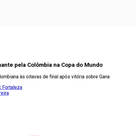
lhante pela Colômbia na Copa do Mundo
ombiana às oitavas de final após vitória sobre Gana
x Fortaleza
eira