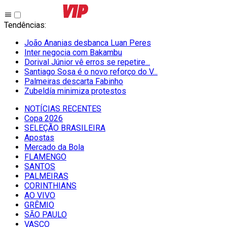
Tendências
:
João Ananias desbanca Luan Peres
Inter negocia com Bakambu
Dorival Júnior vê erros se repetire...
Santiago Sosa é o novo reforço do V...
Palmeiras descarta Fabinho
Zubeldía minimiza protestos
NOTÍCIAS RECENTES
Copa 2026
SELEÇÃO BRASILEIRA
Apostas
Mercado da Bola
FLAMENGO
SANTOS
PALMEIRAS
CORINTHIANS
AO VIVO
GRÊMIO
SĀO PAULO
VASCO