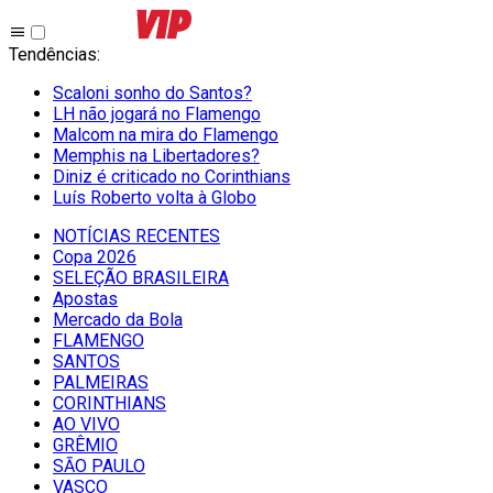
Tendências
:
Scaloni sonho do Santos?
LH não jogará no Flamengo
Malcom na mira do Flamengo
Memphis na Libertadores?
Diniz é criticado no Corinthians
Luís Roberto volta à Globo
NOTÍCIAS RECENTES
Copa 2026
SELEÇÃO BRASILEIRA
Apostas
Mercado da Bola
FLAMENGO
SANTOS
PALMEIRAS
CORINTHIANS
AO VIVO
GRÊMIO
SĀO PAULO
VASCO