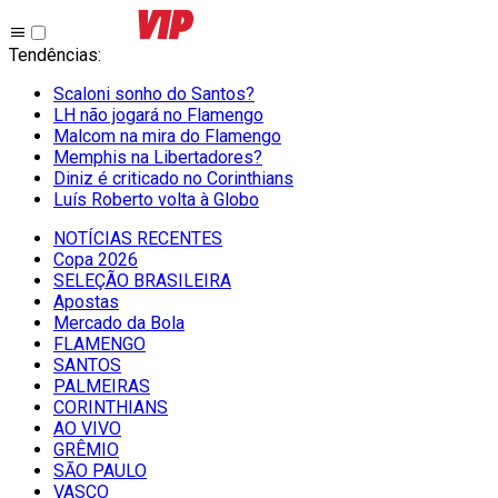
Tendências
:
Scaloni sonho do Santos?
LH não jogará no Flamengo
Malcom na mira do Flamengo
Memphis na Libertadores?
Diniz é criticado no Corinthians
Luís Roberto volta à Globo
NOTÍCIAS RECENTES
Copa 2026
SELEÇÃO BRASILEIRA
Apostas
Mercado da Bola
FLAMENGO
SANTOS
PALMEIRAS
CORINTHIANS
AO VIVO
GRÊMIO
SĀO PAULO
VASCO