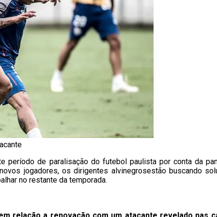
tacante
e período de paralisação do futebol paulista por conta da p
ar novos jogadores, os dirigentes alvinegrosestão buscando s
balhar no restante da temporada.
em relação a renovação com um atacante revelado nas ca