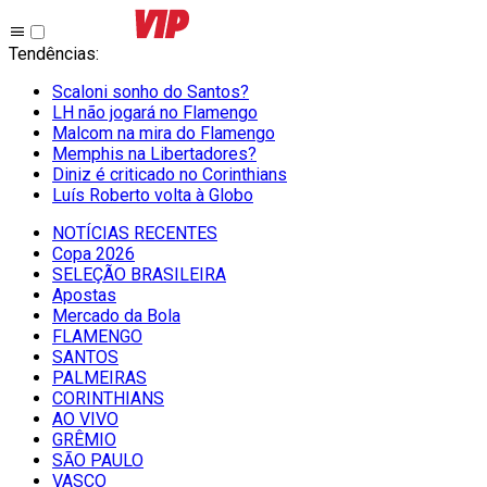
Tendências
:
Scaloni sonho do Santos?
LH não jogará no Flamengo
Malcom na mira do Flamengo
Memphis na Libertadores?
Diniz é criticado no Corinthians
Luís Roberto volta à Globo
NOTÍCIAS RECENTES
Copa 2026
SELEÇÃO BRASILEIRA
Apostas
Mercado da Bola
FLAMENGO
SANTOS
PALMEIRAS
CORINTHIANS
AO VIVO
GRÊMIO
SĀO PAULO
VASCO