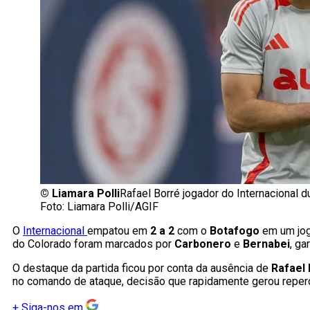
©
Liamara Polli
Rafael Borré jogador do Internacional d
Foto: Liamara Polli/AGIF
O
Internacional
empatou em
2 a 2
com o
Botafogo
em um jog
do Colorado foram marcados por
Carbonero
e
Bernabei
, ga
O destaque da partida ficou por conta da ausência de
Rafael
no comando de ataque, decisão que rapidamente gerou reperc
+
Siga-nos em