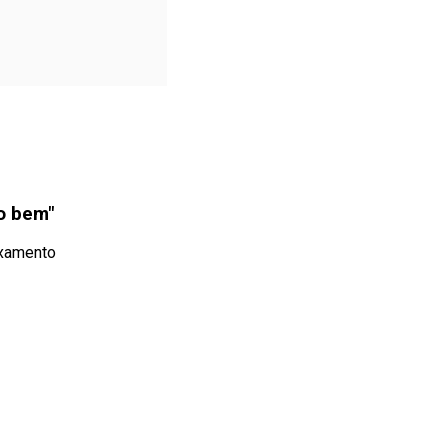
o bem"
ixamento