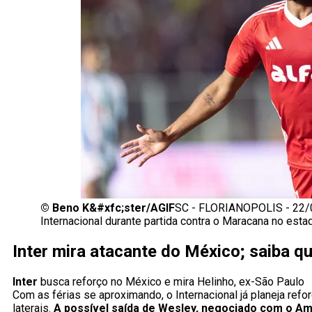
©
Beno K&#xfc;ster/AGIF
SC - FLORIANOPOLIS - 22/
Internacional durante partida contra o Maracana no est
Inter mira atacante do México; saiba q
Inter
busca reforço no México e mira Helinho, ex-São Paulo
Com as férias se aproximando, o Internacional já planeja ref
laterais.
A possível saída de Wesley, negociado com o A