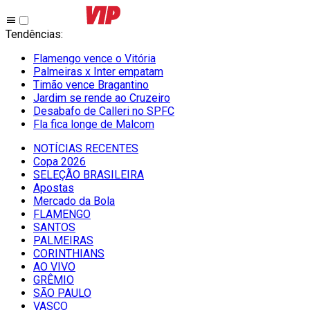
Tendências
:
Flamengo vence o Vitória
Palmeiras x Inter empatam
Timão vence Bragantino
Jardim se rende ao Cruzeiro
Desabafo de Calleri no SPFC
Fla fica longe de Malcom
NOTÍCIAS RECENTES
Copa 2026
SELEÇÃO BRASILEIRA
Apostas
Mercado da Bola
FLAMENGO
SANTOS
PALMEIRAS
CORINTHIANS
AO VIVO
GRÊMIO
SĀO PAULO
VASCO