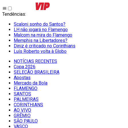
Tendências
:
Scaloni sonho do Santos?
LH não jogará no Flamengo
Malcom na mira do Flamengo
Memphis na Libertadores?
Diniz é criticado no Corinthians
Luís Roberto volta à Globo
NOTÍCIAS RECENTES
Copa 2026
SELEÇÃO BRASILEIRA
Apostas
Mercado da Bola
FLAMENGO
SANTOS
PALMEIRAS
CORINTHIANS
AO VIVO
GRÊMIO
SĀO PAULO
VASCO