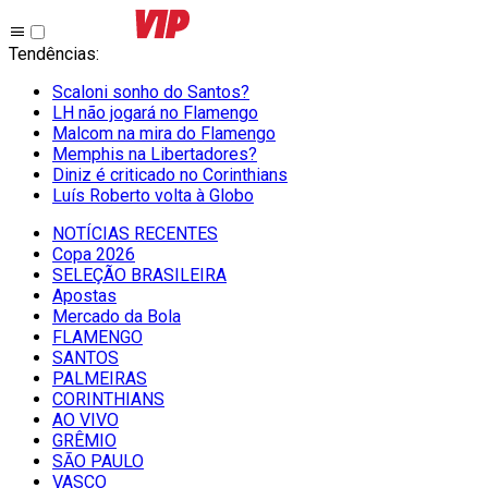
Tendências
:
Scaloni sonho do Santos?
LH não jogará no Flamengo
Malcom na mira do Flamengo
Memphis na Libertadores?
Diniz é criticado no Corinthians
Luís Roberto volta à Globo
NOTÍCIAS RECENTES
Copa 2026
SELEÇÃO BRASILEIRA
Apostas
Mercado da Bola
FLAMENGO
SANTOS
PALMEIRAS
CORINTHIANS
AO VIVO
GRÊMIO
SĀO PAULO
VASCO