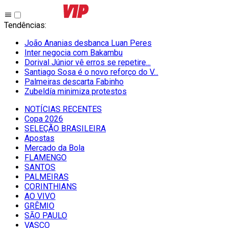
Tendências
:
João Ananias desbanca Luan Peres
Inter negocia com Bakambu
Dorival Júnior vê erros se repetire...
Santiago Sosa é o novo reforço do V...
Palmeiras descarta Fabinho
Zubeldía minimiza protestos
NOTÍCIAS RECENTES
Copa 2026
SELEÇÃO BRASILEIRA
Apostas
Mercado da Bola
FLAMENGO
SANTOS
PALMEIRAS
CORINTHIANS
AO VIVO
GRÊMIO
SĀO PAULO
VASCO