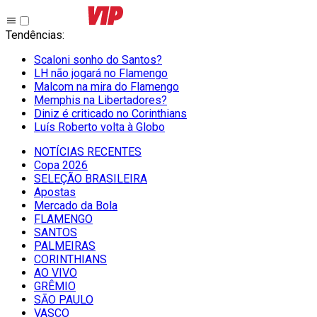
Tendências
:
Scaloni sonho do Santos?
LH não jogará no Flamengo
Malcom na mira do Flamengo
Memphis na Libertadores?
Diniz é criticado no Corinthians
Luís Roberto volta à Globo
NOTÍCIAS RECENTES
Copa 2026
SELEÇÃO BRASILEIRA
Apostas
Mercado da Bola
FLAMENGO
SANTOS
PALMEIRAS
CORINTHIANS
AO VIVO
GRÊMIO
SĀO PAULO
VASCO