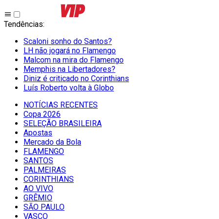
Tendências
:
Scaloni sonho do Santos?
LH não jogará no Flamengo
Malcom na mira do Flamengo
Memphis na Libertadores?
Diniz é criticado no Corinthians
Luís Roberto volta à Globo
NOTÍCIAS RECENTES
Copa 2026
SELEÇÃO BRASILEIRA
Apostas
Mercado da Bola
FLAMENGO
SANTOS
PALMEIRAS
CORINTHIANS
AO VIVO
GRÊMIO
SĀO PAULO
VASCO