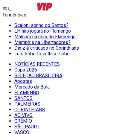
Tendências
:
Scaloni sonho do Santos?
LH não jogará no Flamengo
Malcom na mira do Flamengo
Memphis na Libertadores?
Diniz é criticado no Corinthians
Luís Roberto volta à Globo
NOTÍCIAS RECENTES
Copa 2026
SELEÇÃO BRASILEIRA
Apostas
Mercado da Bola
FLAMENGO
SANTOS
PALMEIRAS
CORINTHIANS
AO VIVO
GRÊMIO
SĀO PAULO
VASCO