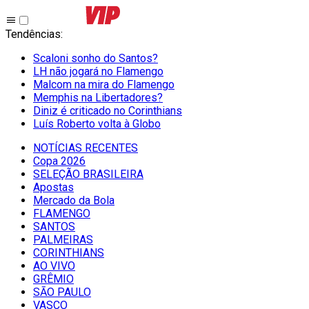
Tendências
:
Scaloni sonho do Santos?
LH não jogará no Flamengo
Malcom na mira do Flamengo
Memphis na Libertadores?
Diniz é criticado no Corinthians
Luís Roberto volta à Globo
NOTÍCIAS RECENTES
Copa 2026
SELEÇÃO BRASILEIRA
Apostas
Mercado da Bola
FLAMENGO
SANTOS
PALMEIRAS
CORINTHIANS
AO VIVO
GRÊMIO
SĀO PAULO
VASCO