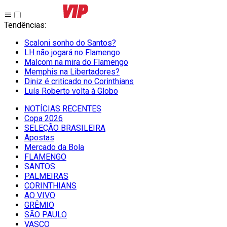
Tendências
:
Scaloni sonho do Santos?
LH não jogará no Flamengo
Malcom na mira do Flamengo
Memphis na Libertadores?
Diniz é criticado no Corinthians
Luís Roberto volta à Globo
NOTÍCIAS RECENTES
Copa 2026
SELEÇÃO BRASILEIRA
Apostas
Mercado da Bola
FLAMENGO
SANTOS
PALMEIRAS
CORINTHIANS
AO VIVO
GRÊMIO
SĀO PAULO
VASCO