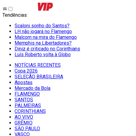
Tendências
:
Scaloni sonho do Santos?
LH não jogará no Flamengo
Malcom na mira do Flamengo
Memphis na Libertadores?
Diniz é criticado no Corinthians
Luís Roberto volta à Globo
NOTÍCIAS RECENTES
Copa 2026
SELEÇÃO BRASILEIRA
Apostas
Mercado da Bola
FLAMENGO
SANTOS
PALMEIRAS
CORINTHIANS
AO VIVO
GRÊMIO
SĀO PAULO
VASCO