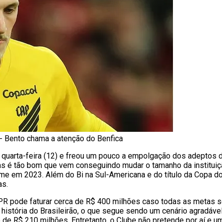
- Bento chama a atenção do Benfica
a quarta-feira (12) e freou um pouco a empolgação dos adeptos d
 é tão bom que vem conseguindo mudar o tamanho da instituiçã
time em 2023. Além do Bi na Sul-Americana e do título da Copa d
as.
-PR pode faturar cerca de R$ 400 milhões caso todas as metas s
 história do Brasileirão, o que segue sendo um cenário agradá
 de R$ 210 milhões. Entretanto, o Clube não pretende por aí e u