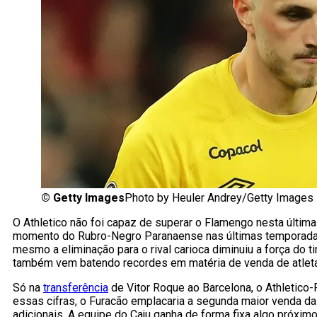
©
Getty Images
Photo by Heuler Andrey/Getty Images 
O Athletico não foi capaz de superar o Flamengo nesta últim
momento do Rubro-Negro Paranaense nas últimas temporadas
mesmo a eliminação para o rival carioca diminuiu a força do 
também vem batendo recordes em matéria de venda de atlet
Só na
transferência
de Vitor Roque ao Barcelona, o Athletico
essas cifras, o Furacão emplacaria a segunda maior venda da
adicionais. A equipe do Caju ganha de forma fixa algo próximo