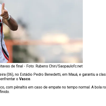
oitavas de final - Foto: Rubens Chiri/Saopaulofc.net
eira (06), no Estádio Pedro Benedetti, em Mauá, e garantiu a clas
i enfrentar o
Vasco
.
ico, com pênaltis em caso de empate no tempo normal. A bola rol
finido.