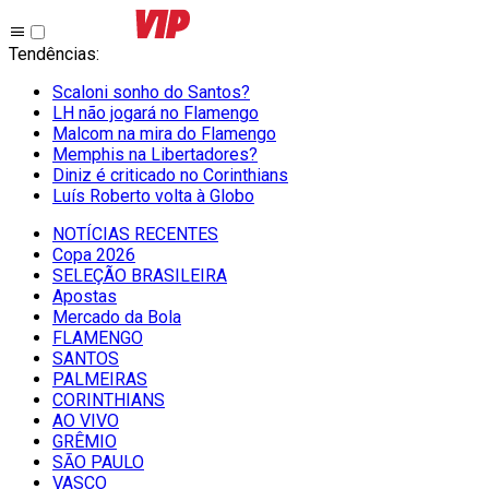
Tendências
:
Scaloni sonho do Santos?
LH não jogará no Flamengo
Malcom na mira do Flamengo
Memphis na Libertadores?
Diniz é criticado no Corinthians
Luís Roberto volta à Globo
NOTÍCIAS RECENTES
Copa 2026
SELEÇÃO BRASILEIRA
Apostas
Mercado da Bola
FLAMENGO
SANTOS
PALMEIRAS
CORINTHIANS
AO VIVO
GRÊMIO
SĀO PAULO
VASCO