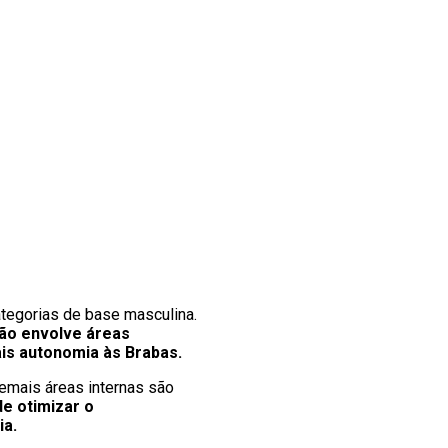
ategorias de base masculina.
são envolve áreas
ais autonomia às Brabas.
demais áreas internas são
de otimizar o
ia.