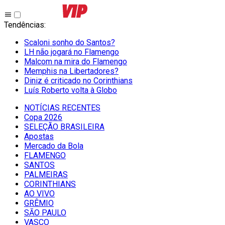
Tendências
:
Scaloni sonho do Santos?
LH não jogará no Flamengo
Malcom na mira do Flamengo
Memphis na Libertadores?
Diniz é criticado no Corinthians
Luís Roberto volta à Globo
NOTÍCIAS RECENTES
Copa 2026
SELEÇÃO BRASILEIRA
Apostas
Mercado da Bola
FLAMENGO
SANTOS
PALMEIRAS
CORINTHIANS
AO VIVO
GRÊMIO
SĀO PAULO
VASCO