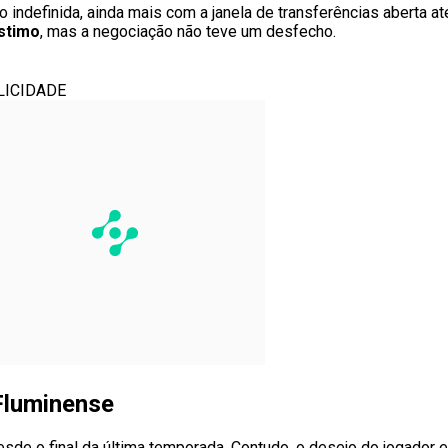
indefinida, ainda mais com a janela de transferências aberta at
stimo
, mas a negociação não teve um desfecho.
LICIDADE
Fluminense
de o final da última temporada. Contudo, o desejo do jogador 