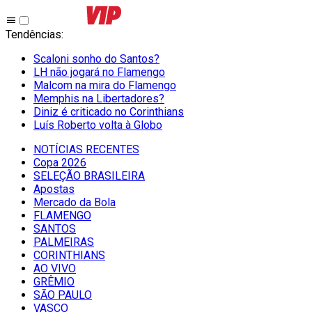
Tendências
:
Scaloni sonho do Santos?
LH não jogará no Flamengo
Malcom na mira do Flamengo
Memphis na Libertadores?
Diniz é criticado no Corinthians
Luís Roberto volta à Globo
NOTÍCIAS RECENTES
Copa 2026
SELEÇÃO BRASILEIRA
Apostas
Mercado da Bola
FLAMENGO
SANTOS
PALMEIRAS
CORINTHIANS
AO VIVO
GRÊMIO
SĀO PAULO
VASCO