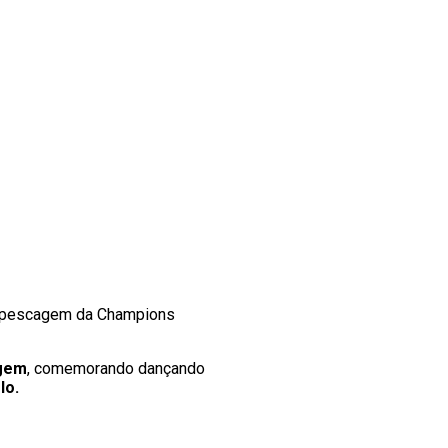
 repescagem da Champions
agem
, comemorando dançando
lo.