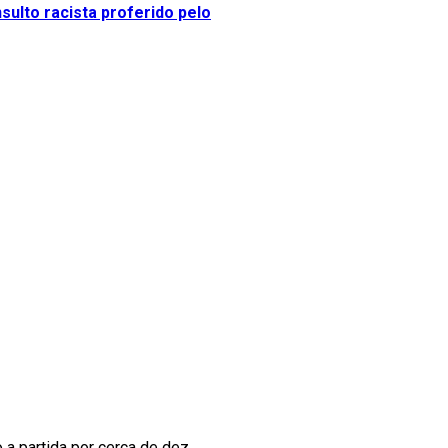
nsulto racista proferido pelo
a partida por cerca de dez