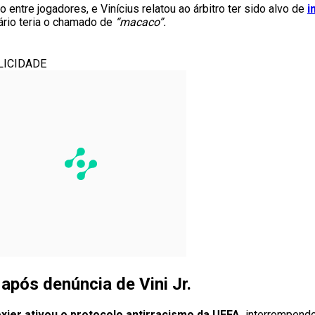
ntre jogadores, e Vinícius relatou ao árbitro ter sido alvo de
i
ário teria o chamado de
“macaco”.
LICIDADE
 após denúncia de Vini Jr.
exier ativou o protocolo antirracismo da UEFA,
interrompendo 