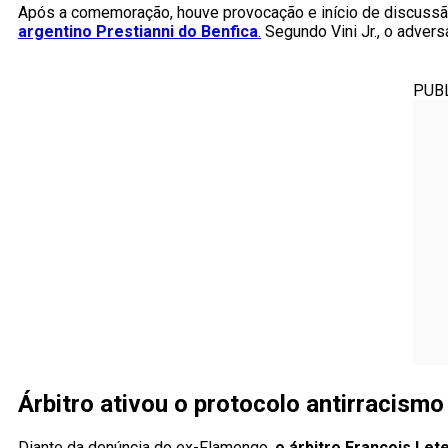
Após a comemoração, houve provocação e início de discussão e
argentino Prestianni do Benfica
.
Segundo Vini Jr., o advers
PUB
Árbitro ativou o protocolo antirracismo
Diante da denúncia do ex-Flamengo,
o árbitro François Let