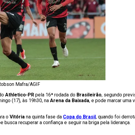
 Robson Mafra/AGIF
 do
Athletico-PR
pela 16ª rodada do
Brasileirão
, segundo prev
ingo (17), às 19h30, na
Arena da Baixada
, e pode marcar uma v
ara o
Vitória
na quinta fase da
Copa do Brasil
, quando foi derro
be busca recuperar a confiança e seguir na briga pela liderança.