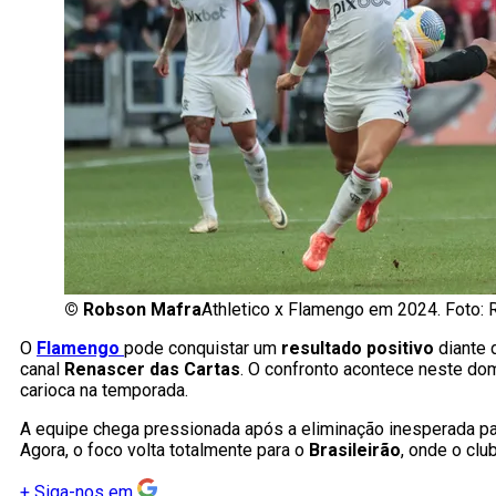
©
Robson Mafra
Athletico x Flamengo em 2024. Foto:
O
Flamengo
pode conquistar um
resultado positivo
diante
canal
Renascer das Cartas
. O confronto acontece neste dom
carioca na temporada.
A equipe chega pressionada após a eliminação inesperada p
Agora, o foco volta totalmente para o
Brasileirão
, onde o clu
+
Siga-nos em