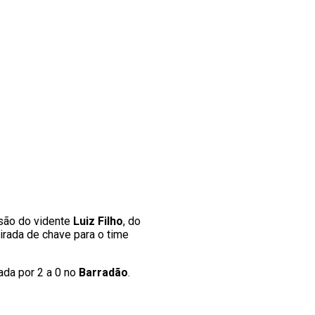
isão do vidente
Luiz Filho
, do
irada de chave para o time
tada por 2 a 0 no
Barradão
.