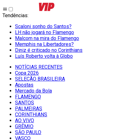
Tendências
:
Scaloni sonho do Santos?
LH não jogará no Flamengo
Malcom na mira do Flamengo
Memphis na Libertadores?
Diniz é criticado no Corinthians
Luís Roberto volta à Globo
NOTÍCIAS RECENTES
Copa 2026
SELEÇÃO BRASILEIRA
Apostas
Mercado da Bola
FLAMENGO
SANTOS
PALMEIRAS
CORINTHIANS
AO VIVO
GRÊMIO
SĀO PAULO
VASCO