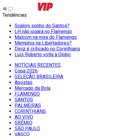
Tendências
:
Scaloni sonho do Santos?
LH não jogará no Flamengo
Malcom na mira do Flamengo
Memphis na Libertadores?
Diniz é criticado no Corinthians
Luís Roberto volta à Globo
NOTÍCIAS RECENTES
Copa 2026
SELEÇÃO BRASILEIRA
Apostas
Mercado da Bola
FLAMENGO
SANTOS
PALMEIRAS
CORINTHIANS
AO VIVO
GRÊMIO
SĀO PAULO
VASCO