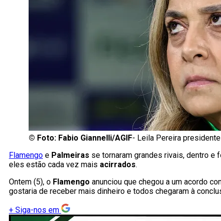
©
Foto: Fabio Giannelli/AGIF
- Leila Pereira president
Flamengo
e
Palmeiras
se tornaram grandes rivais, dentro e
eles estão cada vez mais
acirrados
.
Ontem (5), o
Flamengo
anunciou que chegou a um acordo com
gostaria de receber mais dinheiro e todos chegaram à concl
+
Siga-nos em